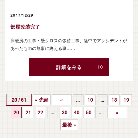
2017/12/29
部屋改装完了
床暖房の工事・壁クロスの張替工事、途中でアクシデントが
あったものの無事に終える事……
詳細をみる
20 / 61
« 先頭
«
...
10
...
18
19
20
21
22
...
30
40
50
...
»
最後 »