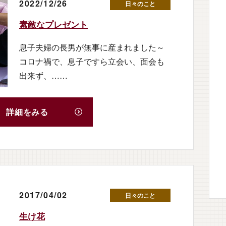
2022/12/26
日々のこと
素敵なプレゼント
息子夫婦の長男が無事に産まれました～
コロナ禍で、息子ですら立会い、面会も
出来ず、……
詳細をみる
2017/04/02
日々のこと
生け花