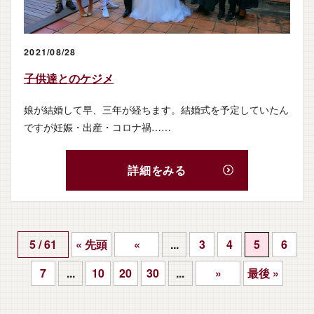
2021/08/28
子供達とのケジメ
娘が結婚して早、三年が経ちます。結婚式を予定していたん
ですが妊娠・出産・コロナ禍……
詳細をみる
5 / 61
« 先頭
«
...
3
4
5
6
7
...
10
20
30
...
»
最後 »